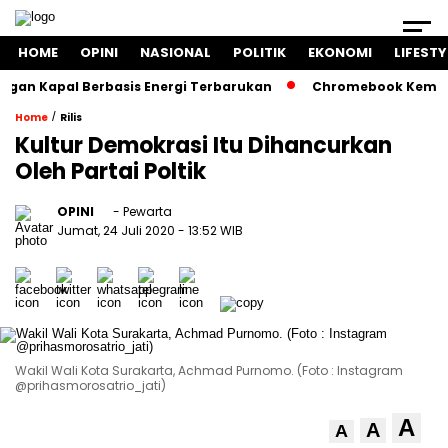
HOME
OPINI
NASIONAL
POLITIK
EKONOMI
LIFESTY
n Kapal Berbasis Energi Terbarukan
Chromebook Kemendikb
/
Home
Rilis
Kultur Demokrasi Itu Dihancurkan
Oleh Partai Poltik
OPINI
- Pewarta
Jumat, 24 Juli 2020
- 13:52 WIB
Wakil Wali Kota Surakarta, Achmad Purnomo. (Foto : Instagram
@prihasmorosatrio_jati)
A
A
A