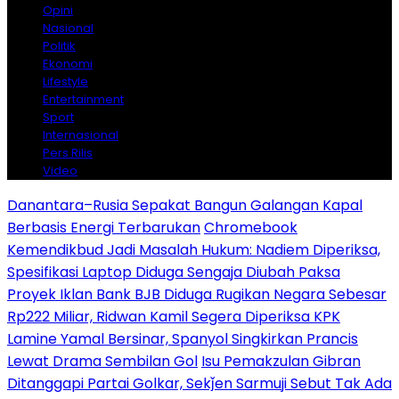
Opini
Nasional
Politik
Ekonomi
Lifestyle
Entertainment
Sport
Internasional
Pers Rilis
Video
Danantara–Rusia Sepakat Bangun Galangan Kapal
Berbasis Energi Terbarukan
Chromebook
Kemendikbud Jadi Masalah Hukum: Nadiem Diperiksa,
Spesifikasi Laptop Diduga Sengaja Diubah Paksa
Proyek Iklan Bank BJB Diduga Rugikan Negara Sebesar
Rp222 Miliar, Ridwan Kamil Segera Diperiksa KPK
Lamine Yamal Bersinar, Spanyol Singkirkan Prancis
Lewat Drama Sembilan Gol
Isu Pemakzulan Gibran
Ditanggapi Partai Golkar, Sekǰen Sarmuji Sebut Tak Ada