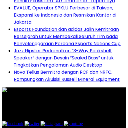
Pendiri Ekosistem “AI Commerce” Tepercaya
EVALUE, Operator SPKLU Terbesar di Taiwan,
Ekspansi ke Indonesia dan Resmikan Kantor di
Jakarta
Esports Foundation dan adidas Jalin Kemitraan
Bersejarah untuk Membekali Seluruh Tim pada
Penyelenggaraan Perdana Esports Nations Cup
Jazz Hipster Perkenalkan “3-Way Bookshelf
Speaker” dengan Desain “Sealed Bass” untuk
Tingkatkan Pengalaman Audio Desktop
Novo Tellus Bermitra dengan RCF dan NRFC,
Rampungkan Akuisisi Russell Mineral Equipment
Graha Media Center,
Bogor - Indonesia
untukredaksi@gmail.com
+628557777888