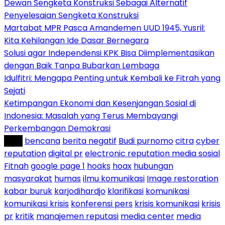
Dewan Sengketa Konstruksi Sebagai Alternatif
Penyelesaian Sengketa Konstruksi
Martabat MPR Pasca Amandemen UUD 1945, Yusril:
Kita Kehilangan Ide Dasar Bernegara
Solusi agar Independensi KPK Bisa Diimplementasikan
dengan Baik Tanpa Bubarkan Lembaga
Idulfitri: Mengapa Penting untuk Kembali ke Fitrah yang
Sejati
Ketimpangan Ekonomi dan Kesenjangan Sosial di
Indonesia: Masalah yang Terus Membayangi
Perkembangan Demokrasi
Tag :
bencana
berita negatif
Budi purnomo
citra
cyber
reputation
digital pr
electronic reputation media sosial
Fitnah
google page 1
hoaks
hoax
hubungan
masyarakat
humas
ilmu komunikasi
Image restoration
kabar buruk
karjodihardjo
klarifikasi
komunikasi
komunikasi krisis
konferensi pers
krisis komunikasi
krisis
pr
kritik
manajemen reputasi
media center
media