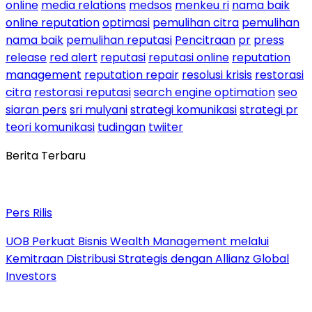
online
media relations
medsos
menkeu ri
nama baik
online reputation
optimasi
pemulihan citra
pemulihan
nama baik
pemulihan reputasi
Pencitraan
pr
press
release
red alert
reputasi
reputasi online
reputation
management
reputation repair
resolusi krisis
restorasi
citra
restorasi reputasi
search engine optimation
seo
siaran pers
sri mulyani
strategi komunikasi
strategi pr
teori komunikasi
tudingan
twiiter
Berita Terbaru
Pers Rilis
UOB Perkuat Bisnis Wealth Management melalui
Kemitraan Distribusi Strategis dengan Allianz Global
Investors