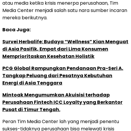
atau media ketika krisis menerpa perusahaan, Tim
Media Center menjadi salah satu nara sumber incaran
mereka berikutnya.
Baca Juga:
Survei Herbalife: Budaya “Wellness” Kian Menguat
di Asia Pasifik, Empat dari Lima Konsumen
Memprioritaskan Kesehatan Holistik
PCG Global Rampungkan Pendanaan Pra-Seri A,
Tangkap Peluang dari Pesatnya Kebutuhan
Energi di Asia Tenggara
Mintoak Mengumumkan Akuisisi terhadap
Perusahaan Fintech ICC Loyalty yang Berkantor
Pusat di Timur Tengah.
Peran Tim Media Center lah yang menjadi penentu
sukses-tidaknya perusahaan bisa melewati krisis