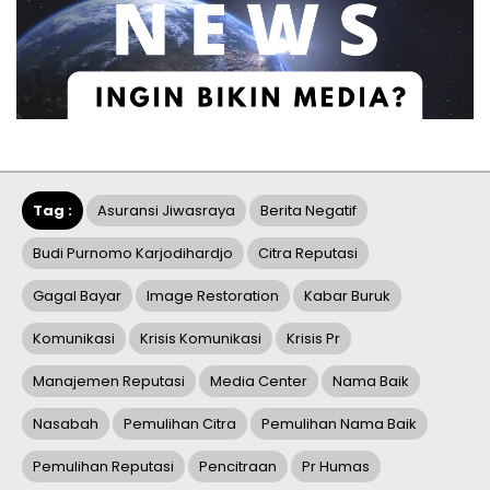
Tag :
Asuransi Jiwasraya
Berita Negatif
Budi Purnomo Karjodihardjo
Citra Reputasi
Gagal Bayar
Image Restoration
Kabar Buruk
Komunikasi
Krisis Komunikasi
Krisis Pr
Manajemen Reputasi
Media Center
Nama Baik
Nasabah
Pemulihan Citra
Pemulihan Nama Baik
Pemulihan Reputasi
Pencitraan
Pr Humas