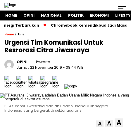
HOME
OPINI
NASIONAL
POLITIK
EKONOMI
LIFESTY
rgi Terbarukan
Chromebook Kemendikbud Jadi Masalah Huku
/
Home
Rilis
Urgensi Tim Komunikasi Untuk
Resrorasi Citra Jiwasraya
OPINI
- Pewarta
Jumat, 22 November 2019
- 08:44 WIB
PT Asuransi Jiwasraya adalah Badan Usaha Milik Negara
Indonesia yang bergerak di sektor asuransi.
A
A
A