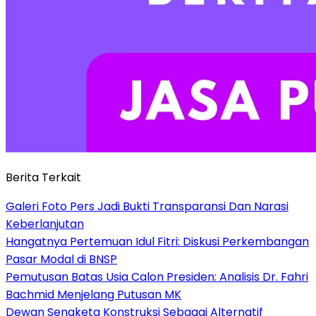
Berita Terkait
Galeri Foto Pers Jadi Bukti Transparansi Dan Narasi
Keberlanjutan
Hangatnya Pertemuan Idul Fitri: Diskusi Perkembangan
Pasar Modal di BNSP
Pemutusan Batas Usia Calon Presiden: Analisis Dr. Fahri
Bachmid Menjelang Putusan MK
Dewan Sengketa Konstruksi Sebagai Alternatif