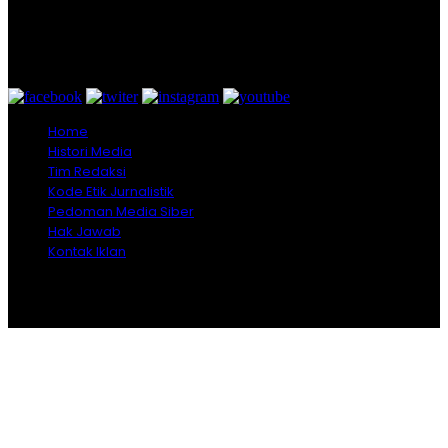
Graha Media Center,
Bogor - Indonesia
untukredaksi@gmail.com
+628557777888
Home
Histori Media
Tim Redaksi
Kode Etik Jurnalistik
Pedoman Media Siber
Hak Jawab
Kontak Iklan
Copyright © 2026 Opiniindonesia.com - All Rights
Reserved