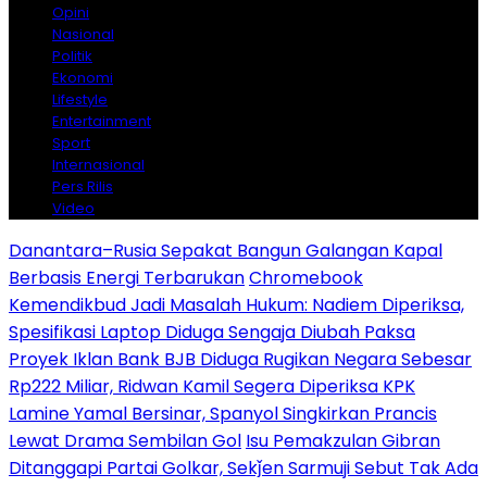
Opini
Nasional
Politik
Ekonomi
Lifestyle
Entertainment
Sport
Internasional
Pers Rilis
Video
Danantara–Rusia Sepakat Bangun Galangan Kapal
Berbasis Energi Terbarukan
Chromebook
Kemendikbud Jadi Masalah Hukum: Nadiem Diperiksa,
Spesifikasi Laptop Diduga Sengaja Diubah Paksa
Proyek Iklan Bank BJB Diduga Rugikan Negara Sebesar
Rp222 Miliar, Ridwan Kamil Segera Diperiksa KPK
Lamine Yamal Bersinar, Spanyol Singkirkan Prancis
Lewat Drama Sembilan Gol
Isu Pemakzulan Gibran
Ditanggapi Partai Golkar, Sekǰen Sarmuji Sebut Tak Ada