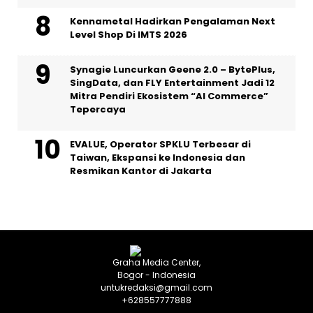
Kennametal Hadirkan Pengalaman Next
Level Shop Di IMTS 2026
Synagie Luncurkan Geene 2.0 – BytePlus,
SingData, dan FLY Entertainment Jadi 12
Mitra Pendiri Ekosistem “AI Commerce”
Tepercaya
EVALUE, Operator SPKLU Terbesar di
Taiwan, Ekspansi ke Indonesia dan
Resmikan Kantor di Jakarta
Graha Media Center,
Bogor - Indonesia
untukredaksi@gmail.com
+628557777888