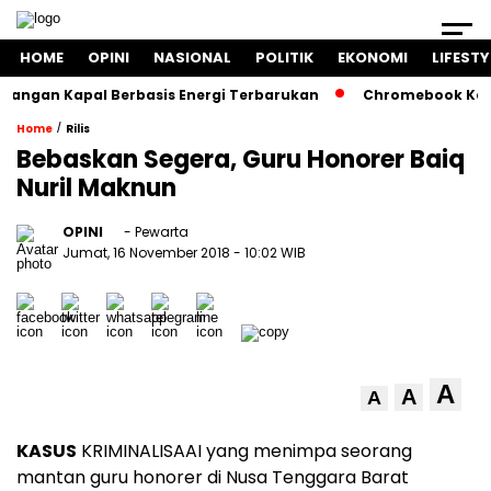
HOME
OPINI
NASIONAL
POLITIK
EKONOMI
LIFESTY
ngan Kapal Berbasis Energi Terbarukan
Chromebook Kemend
/
Home
Rilis
Bebaskan Segera, Guru Honorer Baiq
Nuril Maknun
OPINI
- Pewarta
Jumat, 16 November 2018
- 10:02 WIB
A
A
A
KASUS
KRIMINALISAAI yang menimpa seorang
mantan guru honorer di Nusa Tenggara Barat