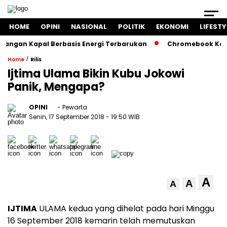
HOME
OPINI
NASIONAL
POLITIK
EKONOMI
LIFESTY
ngan Kapal Berbasis Energi Terbarukan
Chromebook Kemend
/
Home
Rilis
Ijtima Ulama Bikin Kubu Jokowi
Panik, Mengapa?
OPINI
- Pewarta
Senin, 17 September 2018
- 19:50 WIB
A
A
A
IJTIMA
ULAMA kedua yang dihelat pada hari Minggu
16 September 2018 kemarin telah memutuskan