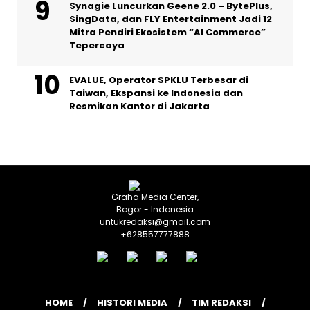
Synagie Luncurkan Geene 2.0 – BytePlus,
SingData, dan FLY Entertainment Jadi 12
Mitra Pendiri Ekosistem “AI Commerce”
Tepercaya
EVALUE, Operator SPKLU Terbesar di
Taiwan, Ekspansi ke Indonesia dan
Resmikan Kantor di Jakarta
Graha Media Center,
Bogor - Indonesia
untukredaksi@gmail.com
+628557777888
HOME
HISTORI MEDIA
TIM REDAKSI