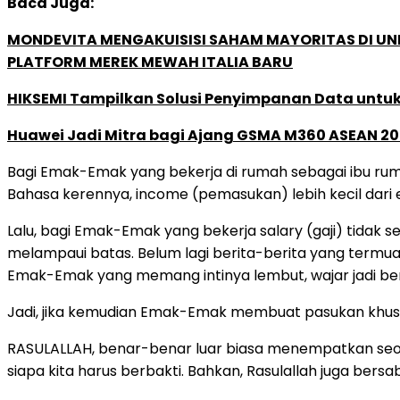
Baca Juga:
MONDEVITA MENGAKUISISI SAHAM MAYORITAS DI U
PLATFORM MEREK MEWAH ITALIA BARU
HIKSEMI Tampilkan Solusi Penyimpanan Data untuk 
Huawei Jadi Mitra bagi Ajang GSMA M360 ASEAN 2
Bagi Emak-Emak yang bekerja di rumah sebagai ibu rumah
Bahasa kerennya, income (pemasukan) lebih kecil dari ex
Lalu, bagi Emak-Emak yang bekerja salary (gaji) tidak 
melampaui batas. Belum lagi berita-berita yang termu
Emak-Emak yang memang intinya lembut, wajar jadi ber
Jadi, jika kemudian Emak-Emak membuat pasukan khusus, 
RASULALLAH, benar-benar luar biasa menempatkan seoran
siapa kita harus berbakti. Bahkan, Rasulallah juga bersab