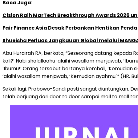
Baca Juga:
Cision Raih MarTech Breakthrough Awards 2026 untu
Fair Finance Asia Desak Perbankan Hentikan Penda
Shueisha Perluas Jangkauan Global melalui MANGA
Abu Hurairah RA, berkata, “Seseorang datang kepada Ras
kali?’ Nabi shalallaahu ‘alaihi wasallam menjawab, ‘Ibu
‘Ibumu!’ Orang tersebut bertanya kembali, ‘Kemudian sia
‘alaihi wasallam menjawab, ‘Kemudian ayahmu.'” (HR. Buk
Sekali lagi. Prabowo-Sandi pasti sangat diuntungkan.
telah berjuang dari door to door sampai mall to mall ta