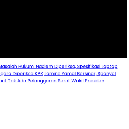
alah Hukum: Nadiem Diperiksa, Spesifikasi Laptop
egera Diperiksa KPK
Lamine Yamal Bersinar, Spanyol
ebut Tak Ada Pelanggaran Berat Wakil Presiden