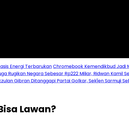
sis Energi Terbarukan
Chromebook Kemendikbud Jadi Mas
uga Rugikan Negara Sebesar Rp222 Miliar, Ridwan Kamil S
zulan Gibran Ditanggapi Partai Golkar, Sekǰen Sarmuji S
Bisa Lawan?