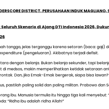
NDERSCORE DISTRICT, PERUSAHAAN INDUK MAGLIANO
Seluruh Skenario di Ajang DTI Indonesia 2026, Duk
026
 tangga, jelas terganggu karena setoran (baca: gaji) da
penditure (pengeluaran). Akibatnya terjadi defisit.
setara dengan belanja. Bukan belanja sekunder, tapi bela
at di medsos, makin memperlihatkan ketidak setaraan a
ontak. Dan, jika Emak-Emak bergerak, siapa bisa lawan?
pastilah paling solid dan paling militan. Prabowo dan S
g ibu. Manusia termulia itu hingga tiga kali menyebut: 
da: “Ridha ibu adalah ridha Allah!”