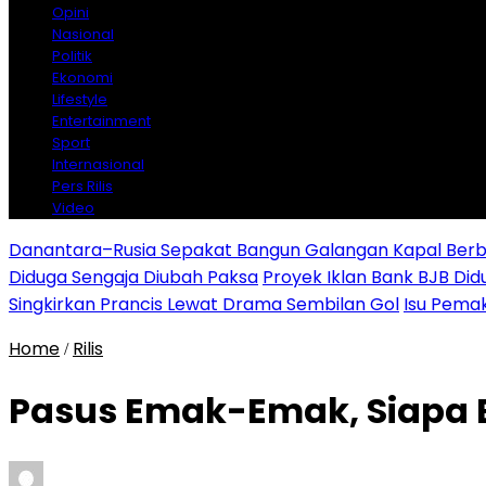
Opini
Nasional
Politik
Ekonomi
Lifestyle
Entertainment
Sport
Internasional
Pers Rilis
Video
Danantara–Rusia Sepakat Bangun Galangan Kapal Berba
Diduga Sengaja Diubah Paksa
Proyek Iklan Bank BJB Did
Singkirkan Prancis Lewat Drama Sembilan Gol
Isu Pemak
Home
Rilis
/
Pasus Emak-Emak, Siapa 