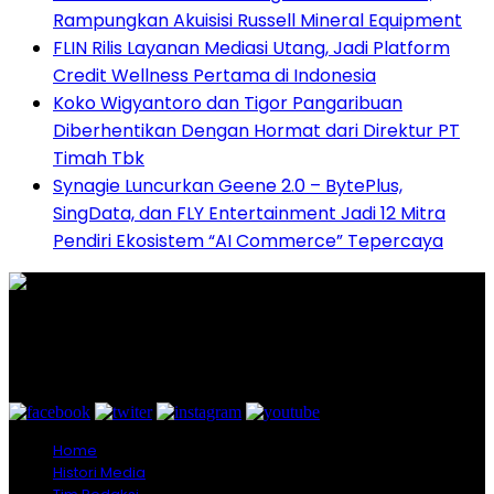
Rampungkan Akuisisi Russell Mineral Equipment
FLIN Rilis Layanan Mediasi Utang, Jadi Platform
Credit Wellness Pertama di Indonesia
Koko Wigyantoro dan Tigor Pangaribuan
Diberhentikan Dengan Hormat dari Direktur PT
Timah Tbk
Synagie Luncurkan Geene 2.0 – BytePlus,
SingData, dan FLY Entertainment Jadi 12 Mitra
Pendiri Ekosistem “AI Commerce” Tepercaya
Graha Media Center,
Bogor - Indonesia
untukredaksi@gmail.com
+628557777888
Home
Histori Media