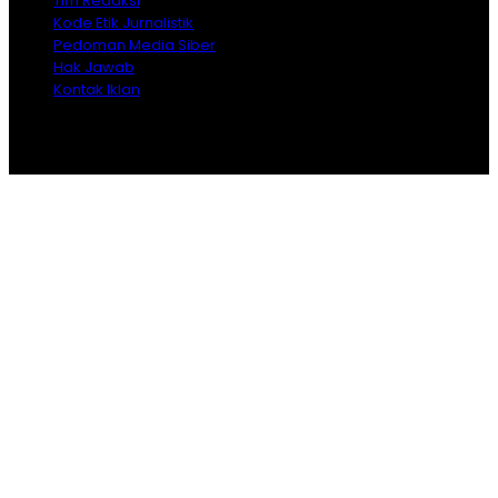
Tim Redaksi
Kode Etik Jurnalistik
Pedoman Media Siber
Hak Jawab
Kontak Iklan
Copyright © 2026 Opiniindonesia.com - All Rights
Reserved