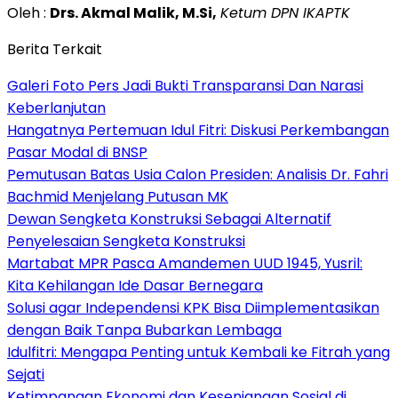
Oleh :
Drs. Akmal Malik, M.Si,
Ketum DPN IKAPTK
Berita Terkait
Galeri Foto Pers Jadi Bukti Transparansi Dan Narasi
Keberlanjutan
Hangatnya Pertemuan Idul Fitri: Diskusi Perkembangan
Pasar Modal di BNSP
Pemutusan Batas Usia Calon Presiden: Analisis Dr. Fahri
Bachmid Menjelang Putusan MK
Dewan Sengketa Konstruksi Sebagai Alternatif
Penyelesaian Sengketa Konstruksi
Martabat MPR Pasca Amandemen UUD 1945, Yusril:
Kita Kehilangan Ide Dasar Bernegara
Solusi agar Independensi KPK Bisa Diimplementasikan
dengan Baik Tanpa Bubarkan Lembaga
Idulfitri: Mengapa Penting untuk Kembali ke Fitrah yang
Sejati
Ketimpangan Ekonomi dan Kesenjangan Sosial di