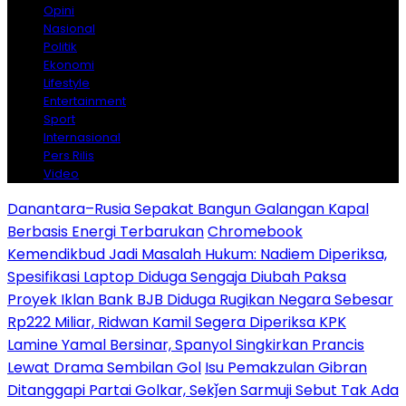
Opini
Nasional
Politik
Ekonomi
Lifestyle
Entertainment
Sport
Internasional
Pers Rilis
Video
Danantara–Rusia Sepakat Bangun Galangan Kapal
Berbasis Energi Terbarukan
Chromebook
Kemendikbud Jadi Masalah Hukum: Nadiem Diperiksa,
Spesifikasi Laptop Diduga Sengaja Diubah Paksa
Proyek Iklan Bank BJB Diduga Rugikan Negara Sebesar
Rp222 Miliar, Ridwan Kamil Segera Diperiksa KPK
Lamine Yamal Bersinar, Spanyol Singkirkan Prancis
Lewat Drama Sembilan Gol
Isu Pemakzulan Gibran
Ditanggapi Partai Golkar, Sekǰen Sarmuji Sebut Tak Ada