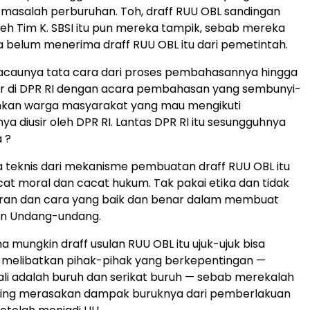
asalah perburuhan. Toh, draff RUU OBL sandingan
leh Tim K. SBSI itu pun mereka tampik, sebab mereka
a belum menerima draff RUU OBL itu dari pemetintah.
kacaunya tata cara dari proses pembahasannya hingga
r di DPR RI dengan acara pembahasan yang sembunyi-
hkan warga masyarakat yang mau mengikuti
 diusir oleh DPR RI. Lantas DPR RI itu sesungguhnya
a ?
ra teknis dari mekanisme pembuatan draff RUU OBL itu
cat moral dan cacat hukum. Tak pakai etika dan tidak
uran dan cara yang baik dan benar dalam membuat
n Undang-undang.
a mungkin draff usulan RUU OBL itu ujuk-ujuk bisa
 melibatkan pihak-pihak yang berkepentingan —
li adalah buruh dan serikat buruh — sebab merekalah
ling merasakan dampak buruknya dari pemberlakuan