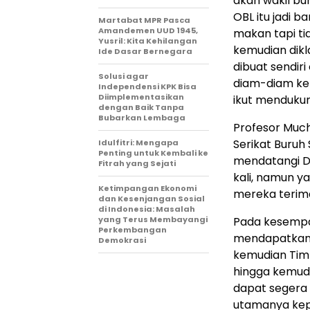
akan wakil bu
OBL itu jadi 
Martabat MPR Pasca
Amandemen UUD 1945,
makan tapi t
Yusril: Kita Kehilangan
kemudian dik
Ide Dasar Bernegara
dibuat sendir
Solusi agar
diam-diam kem
Independensi KPK Bisa
Diimplementasikan
ikut mendukun
dengan Baik Tanpa
Bubarkan Lembaga
Profesor Muc
Serikat Buruh 
Idulfitri: Mengapa
Penting untuk Kembali ke
mendatangi DP
Fitrah yang Sejati
kali, namun y
Ketimpangan Ekonomi
mereka terim
dan Kesenjangan Sosial
di Indonesia: Masalah
yang Terus Membayangi
Pada kesempat
Perkembangan
mendapatkan d
Demokrasi
kemudian Tim 
hingga kemud
dapat segera 
utamanya kep