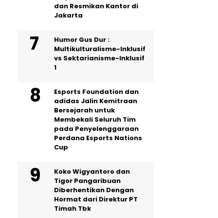
dan Resmikan Kantor di
Jakarta
Humor Gus Dur :
Multikulturalisme-Inklusif
vs Sektarianisme-Inklusif
1
Esports Foundation dan
adidas Jalin Kemitraan
Bersejarah untuk
Membekali Seluruh Tim
pada Penyelenggaraan
Perdana Esports Nations
Cup
Koko Wigyantoro dan
Tigor Pangaribuan
Diberhentikan Dengan
Hormat dari Direktur PT
Timah Tbk