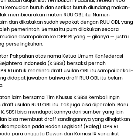
ruh sudah diajak ikut rembukan. Padahal, setelah RUU
baru kemudian buruh dan serikat buruh diundang makan-
idak membicarakan materi RUU OBL itu. Namun
laim dan dikatakan sudah sepakat dengan RUU OBL yang
i oleh pemerintah. Semua itu pum dilakukan secara
udian disampaikan ke DPR RI yang — gilanya — justru
g perselingkuhan.
htar Pakpahan atas nama Ketua Umum Konfederasi
Sejahtera Indonesia (K.SBSI) bersaksi pernah
R RI untuk meminta draff usulan OBL itu sampai bekali-
ang didapat jawaban bahwa draff RUU OBL itu belum
a.
an laim bersama Tim Khusus K.SBSI kembali ingin
raff usulan RUU OBL itu. Tak juga bisa diperoleh. Baru
K. SBSI bisa mendapatkannya dari sumber yang lain
ian bisa membuat draff sandingannya yang dihajatkan
disampaikan pada Badan Legislatif (Baleg) DPR RI
ada para anggota Dewan dari Komusi IX yang ikut