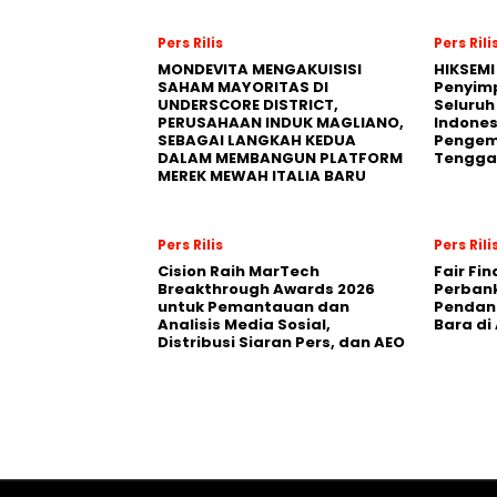
Pers Rilis
Pers Rili
MONDEVITA MENGAKUISISI
HIKSEMI
SAHAM MAYORITAS DI
Penyim
UNDERSCORE DISTRICT,
Seluruh
PERUSAHAAN INDUK MAGLIANO,
Indones
SEBAGAI LANGKAH KEDUA
Pengemb
DALAM MEMBANGUN PLATFORM
Tengga
MEREK MEWAH ITALIA BARU
Pers Rilis
Pers Rili
Cision Raih MarTech
Fair Fi
Breakthrough Awards 2026
Perban
untuk Pemantauan dan
Pendana
Analisis Media Sosial,
Bara di
Distribusi Siaran Pers, dan AEO