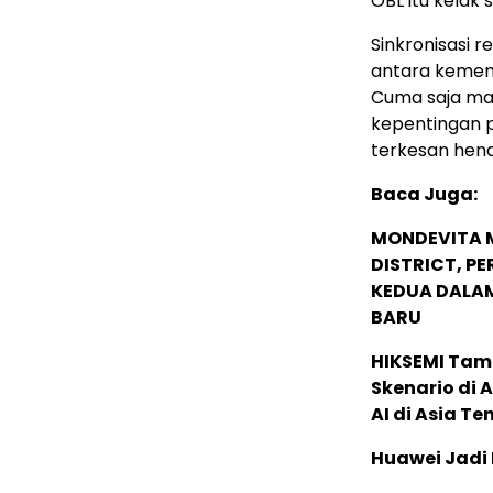
OBL itu kelak 
Sinkronisasi 
antara kemen
Cuma saja ma
kepentingan p
terkesan henda
Baca Juga:
MONDEVITA 
DISTRICT, P
KEDUA DALA
BARU
HIKSEMI Tam
Skenario di
AI di Asia T
Huawei Jadi