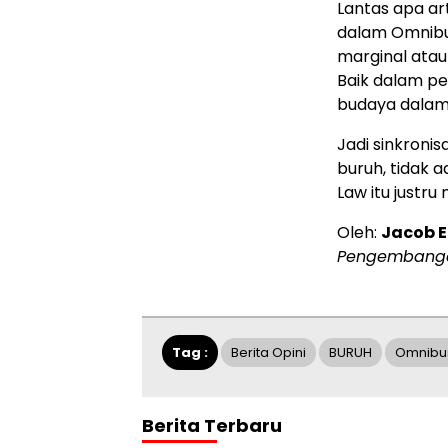
Lantas apa art
dalam Omnibus
marginal atau
Baik dalam pe
budaya dalam a
Jadi sinkronis
buruh, tidak 
Law itu justr
Oleh:
Jacob E
Pengembangan
Tag :
Berita Opini
BURUH
Omnibu
Berita Terbaru