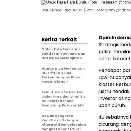
Unjuk Rasa Para Buruh. (Foto : Instagram @ridho
OpiniIndone
Berita Terkait
Strategismed
Galeri Foto Pers Jadi
pakar menilai
Bukti Transparansi Dan
antar kemente
Narasi Keberlanjutan
Hangatnya Pertemuan
Pendapat par
Idul Fitri: Diskusi
Law itu banya
Perkembangan Pasar
Modal di BNSP
klaster Perbu
justru hendak
Pemutusan Batas Usia
Calon Presiden: Analisis
investor asin
Dr. Fahri Bachmid
upah buruh.
Menjelang Putusan MK
Dewan Sengketa
Itu sebabnya
Konstruksi Sebagai
dicurangi den
Alternatif Penyelesaian
Sengketa Konstruksi