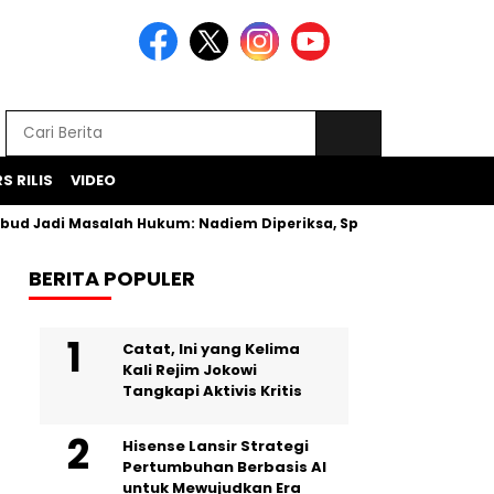
S RILIS
VIDEO
d Jadi Masalah Hukum: Nadiem Diperiksa, Spesifikasi Laptop D
BERITA POPULER
Catat, Ini yang Kelima
Kali Rejim Jokowi
Tangkapi Aktivis Kritis
Hisense Lansir Strategi
Pertumbuhan Berbasis AI
untuk Mewujudkan Era