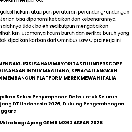
setelah menjadi UU.
regulasi hukum atau pun peraturan perundang-undangan
terian bisa dipahami kebaikan dan kebenarannya.
salahnya tidak boleh sedikutpun mengabaikan
ihak lain, utamanya kaum buruh dan serikat buruh yang
k dijadikan korban dari Omnibus Law Cipta Kerja ini.
MENGAKUISISI SAHAM MAYORITAS DI UNDERSCORE
ERUSAHAAN INDUK MAGLIANO, SEBAGAI LANGKAH
M MEMBANGUN PLATFORM MEREK MEWAH ITALIA
pilkan Solusi Penyimpanan Data untuk Seluruh
 Ajang DTI Indonesia 2026, Dukung Pengembangan
enggara
 Mitra bagi Ajang GSMA M360 ASEAN 2026