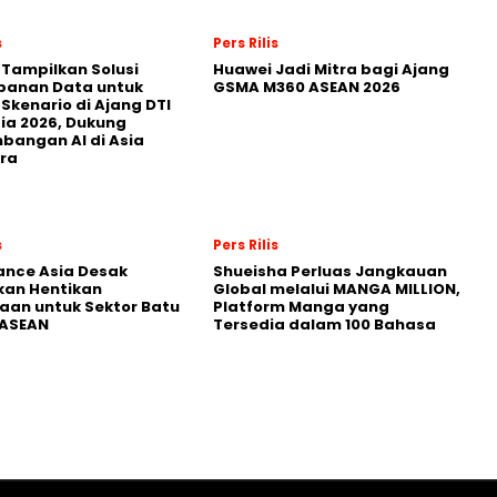
s
Pers Rilis
 Tampilkan Solusi
Huawei Jadi Mitra bagi Ajang
panan Data untuk
GSMA M360 ASEAN 2026
 Skenario di Ajang DTI
ia 2026, Dukung
angan AI di Asia
ra
s
Pers Rilis
nance Asia Desak
Shueisha Perluas Jangkauan
kan Hentikan
Global melalui MANGA MILLION,
an untuk Sektor Batu
Platform Manga yang
 ASEAN
Tersedia dalam 100 Bahasa