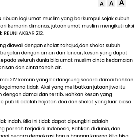
A
A
A
ribuan lagi umat muslim yang berkumpul sejak subuh
hari kemarin dimonas, jutaan umat muslim mengikuti aksi
k REUNI AKBAR 212.
ng diawali dengan sholat tahajud,dan sholat subuh
 berjalan dengan aman dan lancar, kesan yang dapat
epada seluruh dunia bila umat muslim cinta kedamaian
nisan dan cinta tanah air.
damai 212 kemrin yang berlangsung secara damai bahkan
agaimana tidak, Aksi yang melibatkan jutaan jiwa itu
n dengan damai dan tertib. Bahkan kesan yang
e publik adalah hajatan doa dan sholat yang luar biasa
k indah, Bila ini tidak dapat dipungkiri adalah
 pernah terjadi di Indonesia, Bahkan di dunia, dan
agai negara demokrasi harus bangga karena kita bisa