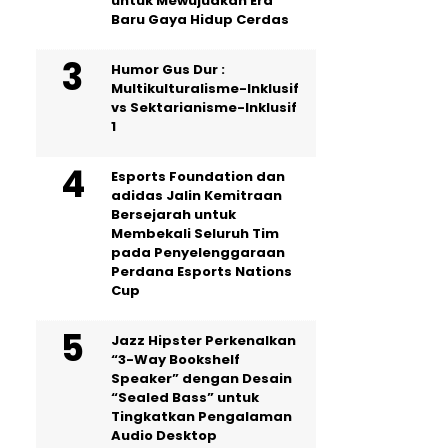
untuk Mewujudkan Era
Baru Gaya Hidup Cerdas
Humor Gus Dur :
Multikulturalisme-Inklusif
vs Sektarianisme-Inklusif
1
Esports Foundation dan
adidas Jalin Kemitraan
Bersejarah untuk
Membekali Seluruh Tim
pada Penyelenggaraan
Perdana Esports Nations
Cup
Jazz Hipster Perkenalkan
“3-Way Bookshelf
Speaker” dengan Desain
“Sealed Bass” untuk
Tingkatkan Pengalaman
Audio Desktop