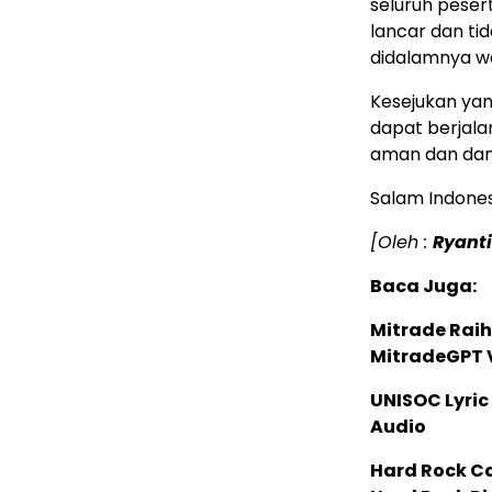
seluruh pesert
lancar dan ti
didalamnya w
Kesejukan yang
dapat berjal
aman dan dam
Salam Indone
[Oleh :
Ryant
Baca Juga:
Mitrade Raih
MitradeGPT V
UNISOC Lyri
Audio
Hard Rock C