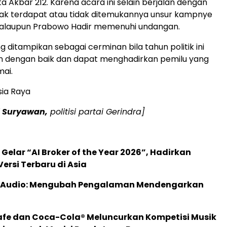
a Akbar 212. Karena acara ini selain berjalan dengan
dak terdapat atau tidak ditemukannya unsur kampnye
alaupun Prabowo Hadir memenuhi undangan.
 ditampikan sebagai cerminan bila tahun politik ini
an dengan baik dan dapat menghadirkan pemilu yang
ai.
sia Raya
i Suryawan,
politisi partai Gerindra]
 Gelar “AI Broker of the Year 2026”, Hadirkan
ersi Terbaru di Asia
c Audio: Mengubah Pengalaman Mendengarkan
afe dan Coca-Cola® Meluncurkan Kompetisi Musik