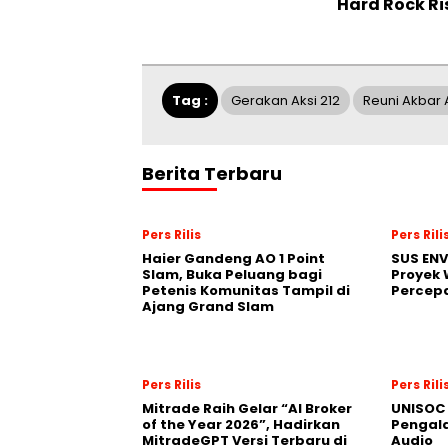
Hard Rock Ri
Tag :
Gerakan Aksi 212
Reuni Akbar 
Berita Terbaru
Pers Rilis
Pers Rili
Haier Gandeng AO 1 Point
SUS EN
Slam, Buka Peluang bagi
Proyek 
Petenis Komunitas Tampil di
Percepa
Ajang Grand Slam
Pers Rilis
Pers Rili
Mitrade Raih Gelar “AI Broker
UNISOC 
of the Year 2026”, Hadirkan
Pengal
MitradeGPT Versi Terbaru di
Audio