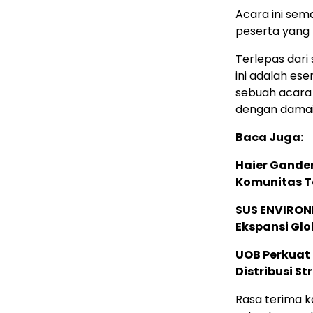
Acara ini se
peserta yang 
Terlepas dari
ini adalah ese
sebuah acara 
dengan damai
Baca Juga:
Haier Ganden
Komunitas T
SUS ENVIRONM
Ekspansi Glo
UOB Perkuat
Distribusi St
Rasa terima k