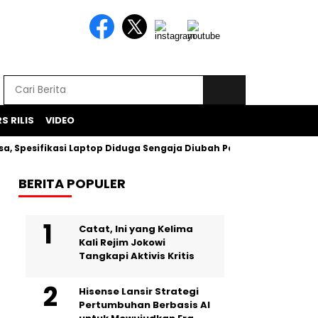
S RILIS
VIDEO
esifikasi Laptop Diduga Sengaja Diubah Paksa
Proyek Ikla
BERITA POPULER
Catat, Ini yang Kelima
Kali Rejim Jokowi
Tangkapi Aktivis Kritis
Hisense Lansir Strategi
Pertumbuhan Berbasis AI