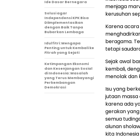
Ide Dasar Bernegara
menjaga marw
kerusuhan sep
Solusi agar
Independensi KPK Bisa
Diimplementasikan
Karena acara 
dengan Baik Tanpa
Bubarkan Lembaga
menghadirkan 
beragama. Ter
Idulfitri: Mengapa
Penting untuk Kembali ke
tetapi saudara
Fitrah yang Sejati
Sejak awal ba
Ketimpangan Ekonomi
kembali, deng
dan Kesenjangan Sosial
di Indonesia: Masalah
menolak dan 
yang Terus Membayangi
Perkembangan
Demokrasi
Isu yang ber
jutaan massa 
karena ada ya
gerakan yang 
semua tudingan
alunan shola
kita Indonesia