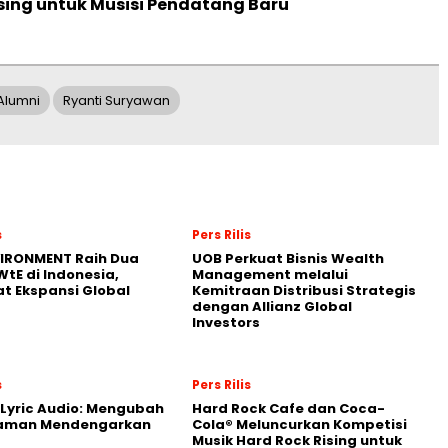
sing untuk Musisi Pendatang Baru
Alumni
Ryanti Suryawan
s
Pers Rilis
VIRONMENT Raih Dua
UOB Perkuat Bisnis Wealth
WtE di Indonesia,
Management melalui
t Ekspansi Global
Kemitraan Distribusi Strategis
dengan Allianz Global
Investors
s
Pers Rilis
Lyric Audio: Mengubah
Hard Rock Cafe dan Coca-
aman Mendengarkan
Cola® Meluncurkan Kompetisi
Musik Hard Rock Rising untuk