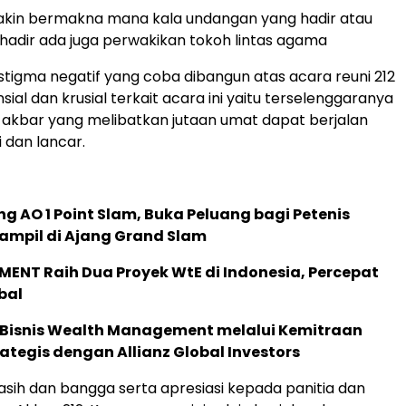
makin bermakna mana kala undangan yang hadir atau
hadir ada juga perwakikan tokoh lintas agama
 stigma negatif yang coba dibangun atas acara reuni 212
nsial dan krusial terkait acara ini yaitu terselenggaranya
akbar yang melibatkan jutaan umat dapat berjalan
 dan lancar.
g AO 1 Point Slam, Buka Peluang bagi Petenis
ampil di Ajang Grand Slam
ENT Raih Dua Proyek WtE di Indonesia, Percepat
bal
 Bisnis Wealth Management melalui Kemitraan
rategis dengan Allianz Global Investors
asih dan bangga serta apresiasi kepada panitia dan