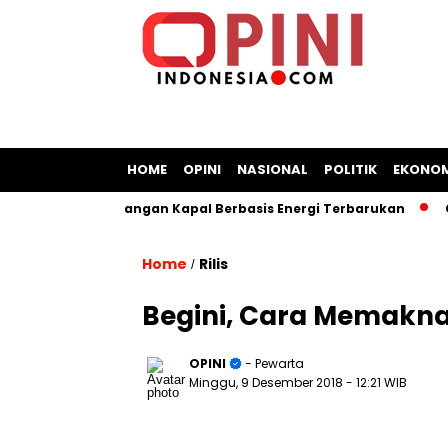
HOME
OPINI
NASIONAL
POLITIK
EKONOM
t Bangun Galangan Kapal Berbasis Energi Terbarukan
Chro
Home
Rilis
/
Begini, Cara Memaknai
OPINI
- Pewarta
Minggu, 9 Desember 2018
- 12:21 WIB