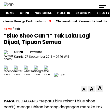
HOME
OPINI
NASIONAL
POLITIK
EKONOMI
LIFESTY
basis Energi Terbarukan
Chromebook Kemendikbud Jadi Mas
/
Home
Rilis
“Blue Shoe Can’t” Tak Laku Lagi
Dijual, Tipuan Semua
OPINI
- Pewarta
Kamis, 27 September 2018
- 07:16 WIB
A
A
A
PARA
PEDAGANG “sepatu biru raiso” (blue shoe
can’t) mengeluhkan barang dagangan mereka tak