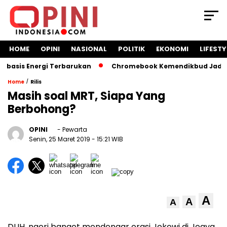
HOME
OPINI
NASIONAL
POLITIK
EKONOMI
LIFESTY
sis Energi Terbarukan
Chromebook Kemendikbud Jadi Masal
/
Home
Rilis
Masih soal MRT, Siapa Yang
Berbohong?
OPINI
- Pewarta
Senin, 25 Maret 2019
- 15:21 WIB
A
A
A
DUH, ngeri banget mendengar orasi Jokowi di Jogya,