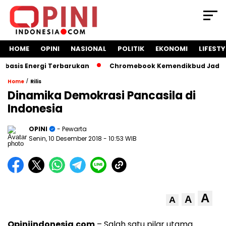
HOME
OPINI
NASIONAL
POLITIK
EKONOMI
LIFESTY
sis Energi Terbarukan
Chromebook Kemendikbud Jadi Masal
/
Home
Rilis
Dinamika Demokrasi Pancasila di
Indonesia
OPINI
- Pewarta
Senin, 10 Desember 2018
- 10:53 WIB
A
A
A
Opiniindonesia.com
– Salah satu pilar utama