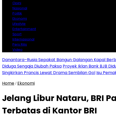
Opini
Nasional
Politik
Ekonomi
Lifestyle
Entertainment
Sport
Internasional
Pers Rilis
Video
Danantara–Rusia Sepakat Bangun Galangan Kapal Berba
Diduga Sengaja Diubah Paksa
Proyek Iklan Bank BJB Did
Singkirkan Prancis Lewat Drama Sembilan Gol
Isu Pemak
Home
Ekonomi
/
Jelang Libur Nataru, BRI 
Terbatas di Kantor BRI