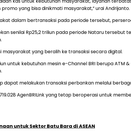
ediaan kas untuk kebutuhan masyarakat, layanan terbata
romo yang bisa dinikmati masyarakat,” urai Andrijanto.
dalam bertransaksi pada periode tersebut, perseroan m
n senilai Rp25,2 triliun pada periode Nataru tersebut 
.
i masyarakat yang beralih ke transaksi secara digital.
iliun untuk kebutuhan mesin e-Channel BRI berupa ATM & 
.
 dapat melakukan transaksi perbankan melalui berbag
ta 719.028 AgenBRILink yang tetap beroperasi untuk memb
naan untuk Sektor Batu Bara di ASEAN