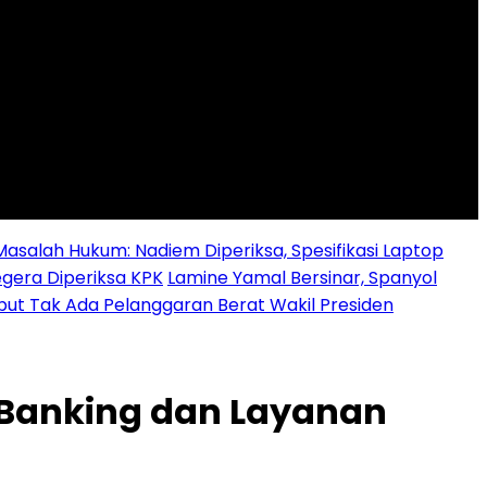
alah Hukum: Nadiem Diperiksa, Spesifikasi Laptop
egera Diperiksa KPK
Lamine Yamal Bersinar, Spanyol
ebut Tak Ada Pelanggaran Berat Wakil Presiden
l Banking dan Layanan