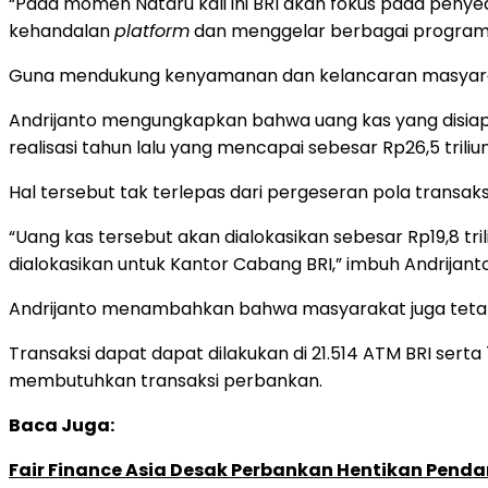
“Pada momen Nataru kali ini BRI akan fokus pada peny
kehandalan
platform
dan menggelar berbagai program p
Guna mendukung kenyamanan dan kelancaran masyarakat 
Andrijanto mengungkapkan bahwa uang kas yang disiapka
realisasi tahun lalu yang mencapai sebesar Rp26,5 triliun
Hal tersebut tak terlepas dari pergeseran pola transaks
“Uang kas tersebut akan dialokasikan sebesar Rp19,8 tr
dialokasikan untuk Kantor Cabang BRI,” imbuh Andrijanto
Andrijanto menambahkan bahwa masyarakat juga tetap
Transaksi dapat dapat dilakukan di 21.514 ATM BRI ser
membutuhkan transaksi perbankan.
Baca Juga:
Fair Finance Asia Desak Perbankan Hentikan Penda