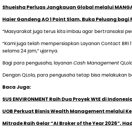
Shueisha Perluas Jangkauan Global melalui MANGA
Haier Gandeng AO 1 Point Slam, Buka Peluang bagi
“Masyarakat juga terus kita imbau agar bertransaksi p
“Kami juga telah mempersiapkan Layanan Contact BRI 1
selama 24 jam,” ujarnya.
Bagi para pengusaha, layanan
Cash Management
QLola
Dengan QLola, para pengusaha tetap bisa melakukan ber
Baca Juga:
SUS ENVIRONMENT Raih Dua Proyek WtE di Indonesia
UOB Perkuat Bisnis Wealth Management melalui Kemi
Mitrade Raih Gelar “AI Broker of the Year 2026”, Ha