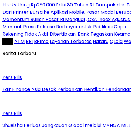
Hoaks Uang Rp250.000 Edisi 80 Tahun RI: Dampak dan F
Dari Printer Bursa ke Aplikasi Mobile, Pasar Modal Beruba
Momentum Bullish Pasar RI Menguat, CSA Index Agustus
Manfaat Press Release Berbayar untuk Publikasi Cepat d
Rekening Tidak Aktif Ditertibkan, Bank Tegaskan Kea
Tag :
ATM
BRI
BRImo
Layanan Terbatas
Nataru
QLola
We
Berita Terbaru
Pers Rilis
Fair Finance Asia Desak Perbankan Hentikan Pendanaan
Pers Rilis
Shueisha Perluas Jangkauan Global melalui MANGA MILL