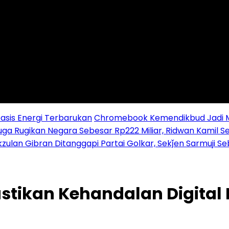
sis Energi Terbarukan
Chromebook Kemendikbud Jadi Mas
uga Rugikan Negara Sebesar Rp222 Miliar, Ridwan Kamil S
zulan Gibran Ditanggapi Partai Golkar, Sekǰen Sarmuji S
Pastikan Kehandalan Digita