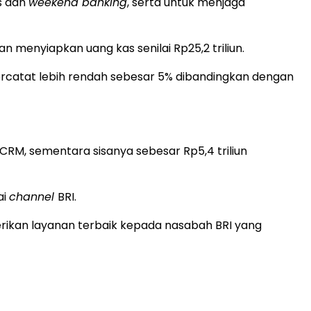
s dan
weekend banking
, serta untuk menjaga
enyiapkan uang kas senilai Rp25,2 triliun.
tercatat lebih rendah sebesar 5% dibandingkan dengan
CRM, sementara sisanya sebesar Rp5,4 triliun
ai
channel
BRI.
erikan layanan terbaik kepada nasabah BRI yang