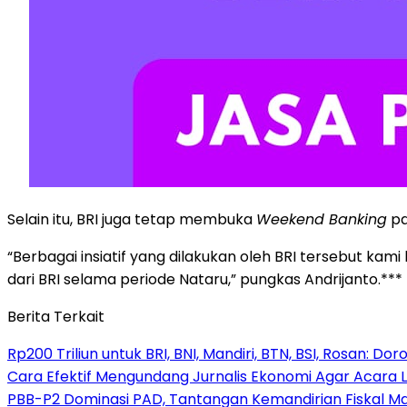
Selain itu, BRI juga tetap membuka
Weekend Banking
pa
“Berbagai insiatif yang dilakukan oleh BRI tersebut
dari BRI selama periode Nataru,” pungkas Andrijanto.***
Berita Terkait
Rp200 Triliun untuk BRI, BNI, Mandiri, BTN, BSI, Rosan: D
Cara Efektif Mengundang Jurnalis Ekonomi Agar Acara L
PBB-P2 Dominasi PAD, Tantangan Kemandirian Fiskal M