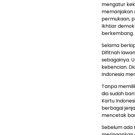
mengatur kek
memanjakan re
permukaan, pa
Ikhtiar demok
berkembang.
Selama berkip
Difitnah lawan
sebagainya. 
kebencian. Di
Indonesia men
Tanpa memilik
dia sudah ba
Kartu Indones
berbagai jenja
mencetak bany
Sebelum ada 
meringankan 