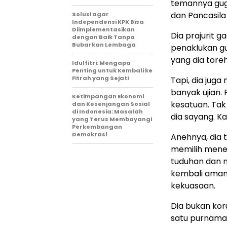
temannya gug
dan Pancasila
Solusi agar
Independensi KPK Bisa
Diimplementasikan
Dia prajurit 
dengan Baik Tanpa
Bubarkan Lembaga
penaklukan gu
yang dia tore
Idulfitri: Mengapa
Penting untuk Kembali ke
Fitrah yang Sejati
Tapi, dia jug
banyak ujian.
Ketimpangan Ekonomi
kesatuan. Tak
dan Kesenjangan Sosial
di Indonesia: Masalah
dia sayang. Ka
yang Terus Membayangi
Perkembangan
Demokrasi
Anehnya, dia 
memilih menen
tuduhan dan 
kembali aman.
kekuasaan.
Dia bukan kor
satu purnama 