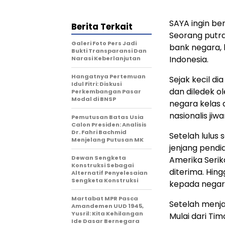
SAYA ingin be
Berita Terkait
Seorang putra 
Galeri Foto Pers Jadi
bank negara, 
Bukti Transparansi Dan
Indonesia.
Narasi Keberlanjutan
Hangatnya Pertemuan
Sejak kecil di
Idul Fitri: Diskusi
dan diledek o
Perkembangan Pasar
Modal di BNSP
negara kelas 
nasionalis jiw
Pemutusan Batas Usia
Calon Presiden: Analisis
Dr. Fahri Bachmid
Setelah lulus 
Menjelang Putusan MK
jenjang pendid
Dewan Sengketa
Amerika Serik
Konstruksi Sebagai
diterima. Hing
Alternatif Penyelesaian
Sengketa Konstruksi
kepada negar
Martabat MPR Pasca
Setelah menja
Amandemen UUD 1945,
Yusril: Kita Kehilangan
Mulai dari Ti
Ide Dasar Bernegara