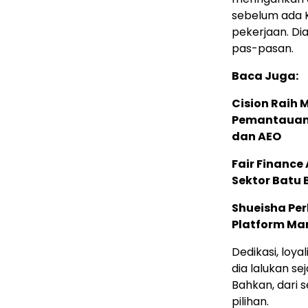
sebelum ada 
pekerjaan. Di
pas-pasan.
Baca Juga:
Cision Raih
Pemantauan d
dan AEO
Fair Financ
Sektor Batu 
Shueisha Pe
Platform Ma
Dedikasi, loy
dia lalukan se
Bahkan, dari 
pilihan.