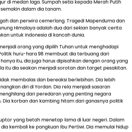
ur di medan laga. Sumpah setia kepada Merah Putih
 semakin dalam dia tanam.
gagah dan perwira cemerlang. Tragedi Mapenduma dan
nung Himalaya adalah dua dari sekian banyak cerita
hkan untuk Indonesia di kancah dunia.
a menjadi orang yang dipilih Tuhan untuk menghadapi
 Politik huru-hara 98 membuat dia terbuang dari
 hanya itu, dia juga harus dipisahkan dengan orang yang
la itu dia seakan menjadi sorotan dan target pesakitan.
tidak membalas dan bereaksi berlebihan. Dia lebih
angkan diri di Yordan. Dia rela menjadi sasaran
menghilang dari peredaran yang penting negara
 Dia korban dan kambing hitam dari ganasnya politik
uptor yang betah menetap lama di luar negeri. Dalam
dia kembali ke pangkuan Ibu Pertiwi. Dia memulai hidup