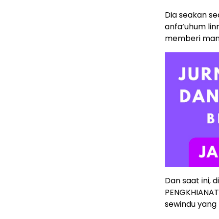
Dia seakan se
anfa’uhum lin
memberi manfa
Dan saat ini, d
PENGKHIANAT ol
sewindu yang l