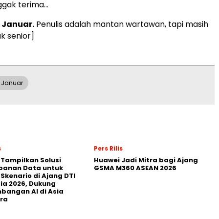
nggak terima…
i Januar.
Penulis adalah mantan wartawan, tapi masih
k senior]
i Januar
s
Pers Rilis
 Tampilkan Solusi
Huawei Jadi Mitra bagi Ajang
panan Data untuk
GSMA M360 ASEAN 2026
 Skenario di Ajang DTI
ia 2026, Dukung
angan AI di Asia
ra