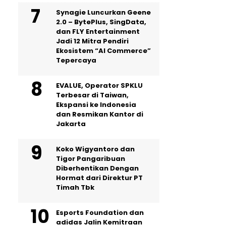
Synagie Luncurkan Geene
2.0 – BytePlus, SingData,
dan FLY Entertainment
Jadi 12 Mitra Pendiri
Ekosistem “AI Commerce”
Tepercaya
EVALUE, Operator SPKLU
Terbesar di Taiwan,
Ekspansi ke Indonesia
dan Resmikan Kantor di
Jakarta
Koko Wigyantoro dan
Tigor Pangaribuan
Diberhentikan Dengan
Hormat dari Direktur PT
Timah Tbk
Esports Foundation dan
adidas Jalin Kemitraan