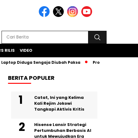
S RILIS
VIDEO
top Diduga Sengaja Diubah Paksa
Proyek Iklan Bank BJB Did
BERITA POPULER
Catat, Ini yang Kelima
Kali Rejim Jokowi
Tangkapi Aktivis Kritis
Hisense Lansir Strategi
Pertumbuhan Berbasis AI
untuk Mewujudkan Era