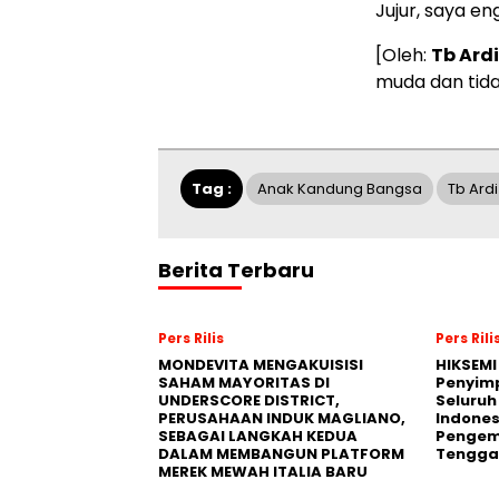
Jujur, saya e
[Oleh:
Tb Ard
muda dan tida
Tag :
Anak Kandung Bangsa
Tb Ard
Berita Terbaru
Pers Rilis
Pers Rili
MONDEVITA MENGAKUISISI
HIKSEMI
SAHAM MAYORITAS DI
Penyim
UNDERSCORE DISTRICT,
Seluruh
PERUSAHAAN INDUK MAGLIANO,
Indones
SEBAGAI LANGKAH KEDUA
Pengemb
DALAM MEMBANGUN PLATFORM
Tengga
MEREK MEWAH ITALIA BARU