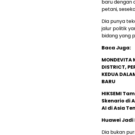
baru dengan c
petani, sesek
Dia punya tek
jalur politik
bidang yang pen
Baca Juga:
MONDEVITA 
DISTRICT, P
KEDUA DALA
BARU
HIKSEMI Tam
Skenario di
AI di Asia T
Huawei Jadi
Dia bukan pu