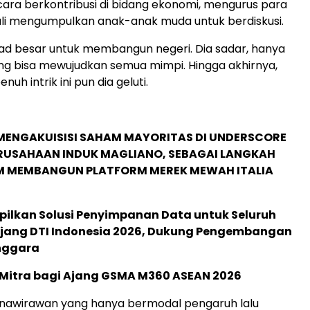
ara berkontribusi di bidang ekonomi, mengurus para
ali mengumpulkan anak-anak muda untuk berdiskusi.
ad besar untuk membangun negeri. Dia sadar, hanya
 yang bisa mewujudkan semua mimpi. Hingga akhirnya,
uh intrik ini pun dia geluti.
MENGAKUISISI SAHAM MAYORITAS DI UNDERSCORE
ERUSAHAAN INDUK MAGLIANO, SEBAGAI LANGKAH
M MEMBANGUN PLATFORM MEREK MEWAH ITALIA
pilkan Solusi Penyimpanan Data untuk Seluruh
 Ajang DTI Indonesia 2026, Dukung Pengembangan
enggara
 Mitra bagi Ajang GSMA M360 ASEAN 2026
rnawirawan yang hanya bermodal pengaruh lalu