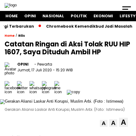
HOME
OPINI
NASIONAL
POLITIK
EKONOMI
LIFESTY
 Terbarukan
Chromebook Kemendikbud Jadi Masalah Hukum: 
/
Home
Rilis
Catatan Ringan di Aksi Tolak RUU HIP
1607, Saya Dituduh Ambil HP
OPINI
- Pewarta
Jumat, 17 Juli 2020
- 15:20 WIB
Gerakan Aliansi Laskar Anti Korupsi, Muslim Arbi. (Foto : Istimewa)
A
A
A